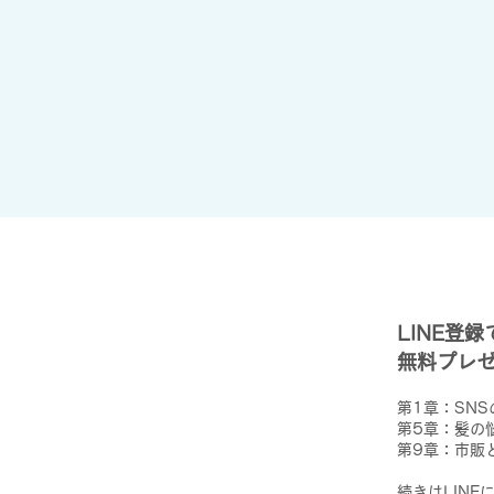
LINE登
無料プレ
第1章：SN
第5章：髪の
第9章：市販
続きはLINE