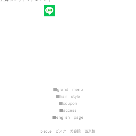
■grand menu
■hair style
​■coupon
■access
■​english page
​
biscue​
​ビスク 美容院 西京極