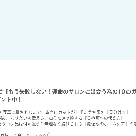
録で『もう失敗しない！運命のサロンに出会う為の10の
ゼント中！
Sの写真に騙されないで！本当にカットが上手い美容師の「見分け方」
悩み、なりたいを伝える。知らなきゃ損する『美容師への伝え方』
とサロン品は何が違う？無理なく続けられる「最低限のホームケア」の
に登録して今すぐチェック👇