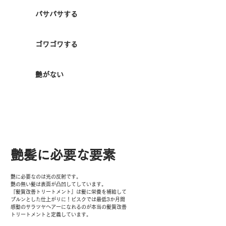
​パサパサする
ゴワゴワする
艶がない
​艶髪に必要な要素
艶に必要なのは光の反射です。
艶の無い髪は表面が凸凹してしています。
​『髪質改善トリートメント』は髪に栄養を補給して
プルンとした仕上がりに！ビスクでは最低3か月間
感動のサラツヤヘアーになれるのが本当の髪質改善
トリートメントと
定義しています。