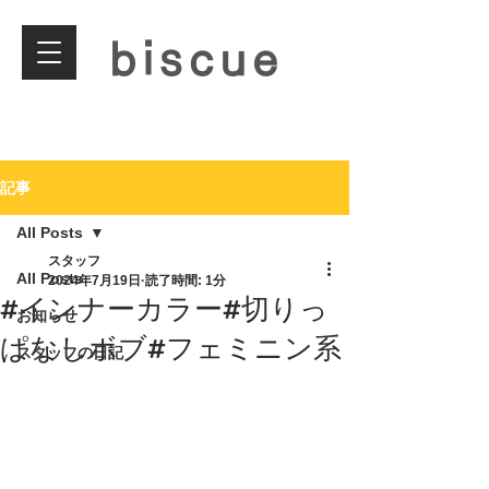
biscue
記事
All Posts
スタッフ
All Posts
2024年7月19日
読了時間: 1分
#インナーカラー#切りっ
お知らせ
ぱなしボブ#フェミニン系
スタッフの日記