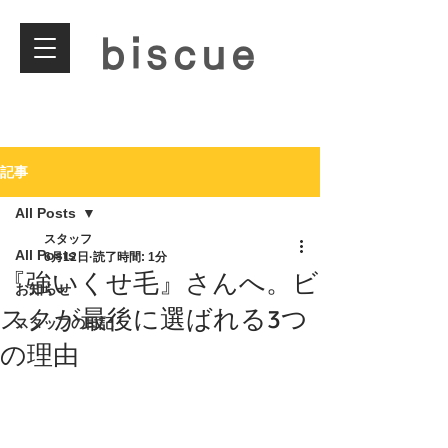
biscue
記事
All Posts
スタッフ
All Posts
6月12日
読了時間: 1分
『強いくせ毛』さんへ。ビ
お知らせ
スクが最後に選ばれる3つ
スタッフの日記
の理由